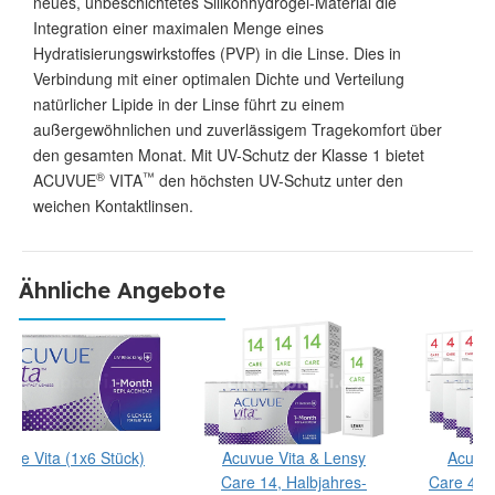
neues, unbeschichtetes Silikonhydrogel-Material die
Integration einer maximalen Menge eines
Hydratisierungswirkstoffes (PVP) in die Linse. Dies in
Verbindung mit einer optimalen Dichte und Verteilung
natürlicher Lipide in der Linse führt zu einem
außergewöhnlichen und zuverlässigem Tragekomfort über
den gesamten Monat. Mit UV-Schutz der Klasse 1 bietet
®
™
ACUVUE
VITA
den höchsten UV-Schutz unter den
weichen Kontaktlinsen.
Ähnliche Angebote
vue Vita (1x6 Stück)
Acuvue Vita & Lensy
Acuvue
Care 14, Halbjahres-
Care 4, 