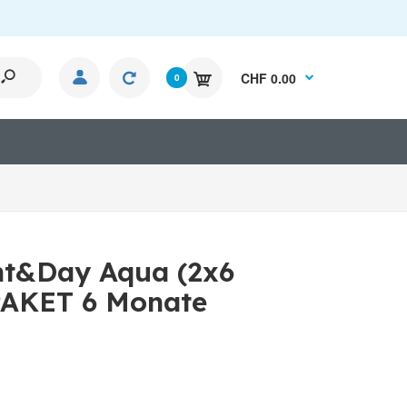
CHF 0.00
0
ght&Day Aqua (2x6
PAKET 6 Monate