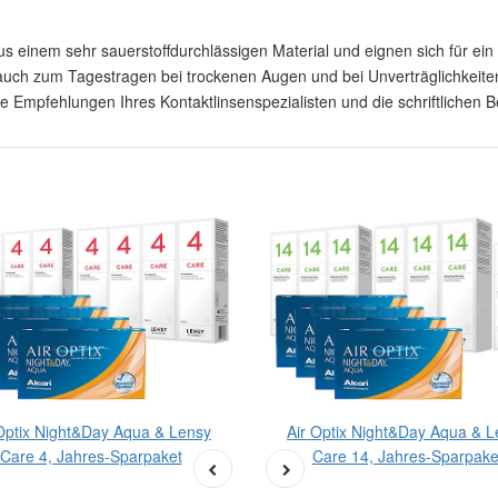
s einem sehr sauerstoffdurchlässigen Material und eignen sich für ei
d auch zum Tagestragen bei trockenen Augen und bei Unverträglichkeit
e Empfehlungen Ihres Kontaktlinsenspezialisten und die schriftlichen 
 Optix Night&Day Aqua & Lensy
Air Optix Night&Day Aqua & L
Care 4, Jahres-Sparpaket
Care 14, Jahres-Sparpake