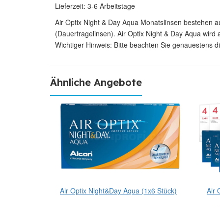
Lieferzeit: 3-6 Arbeitstage
Air Optix Night & Day Aqua Monatslinsen bestehen au
(Dauertragelinsen). Air Optix Night & Day Aqua wir
Wichtiger Hinweis: Bitte beachten Sie genauestens di
Ähnliche Angebote
qua & Lensy
Air Optix Night&Day Aqua (1x6 Stück)
Air
Sparpaket