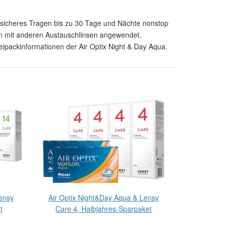
n sicheres Tragen bis zu 30 Tage und Nächte nonstop
en mit anderen Austauschlinsen angewendet.
Beipackinformationen der Air Optix Night & Day Aqua.
ensy
Air Optix Night&Day Aqua & Lensy
Air Optix 
t
Care 4, Halbjahres-Sparpaket
Care 14,