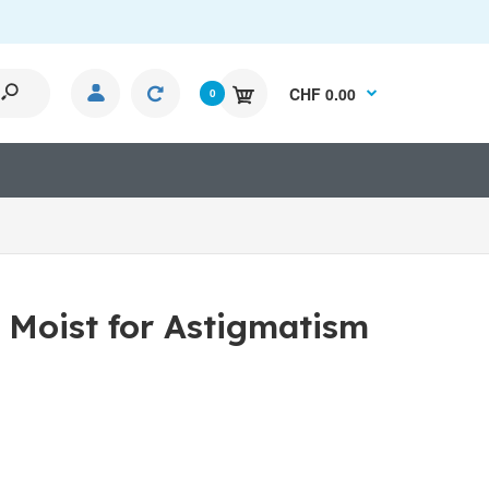
CHF 0.00
0
 Moist for Astigmatism