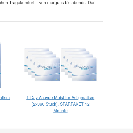
lichen Tragekomfort – von morgens bis abends. Der
atism
1-Day Acuvue Moist for Astigmatism
1-Day Acuv
(2x360 Stück), SPARPAKET 12
(2x270 Stü
Monate