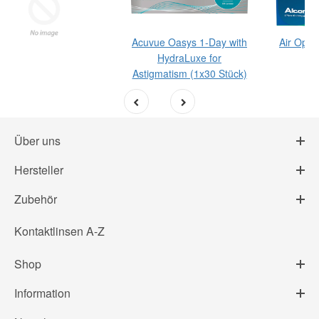
Acuvue Oasys 1-Day with
Air Opti
HydraLuxe for
(1
Astigmatism (1x30 Stück)
st
Über uns
Hersteller
Zubehör
Kontaktlinsen A-Z
Shop
Information