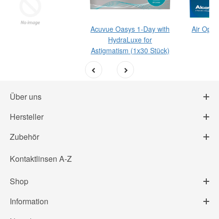
Acuvue Oasys 1-Day with
Air Opti
HydraLuxe for
(1
Astigmatism (1x30 Stück)
st
Über uns
Hersteller
Zubehör
Kontaktlinsen A-Z
Shop
Information