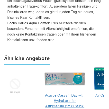
ein lidschlagaktiviertes Feuchtigkeitssystem entsteht ein lang
anhaltender Tragekomfort. Ausserdem fallen Reinigen und
Desinfizieren weg, denn es gibt für jeden Tag ein neues,
frisches Paar Kontaktlinsen.
Focus Dailies Aqua Comfort Plus Multifocal werden
besonders Personen mit Alterssichtigkeit empfohlen, die
noch keine Kontaktlinsen tragen oder mit ihren bisherigen
Kontaktlinsen unzufrieden sind.
Ähnliche Angebote
Acuvue Oasys 1-Day with
Air Opti
HydraLuxe for
(1
Astigmatism (1x30 Stück)