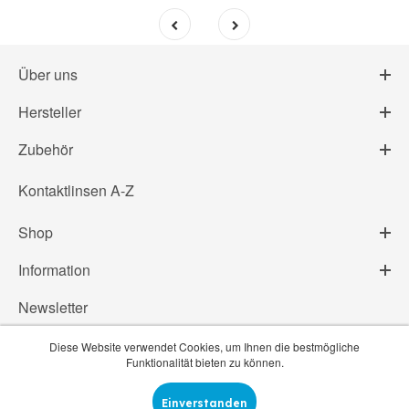
st
Über uns
Hersteller
Zubehör
Kontaktlinsen A-Z
Shop
Information
Newsletter
Diese Website verwendet Cookies, um Ihnen die bestmögliche
Funktionalität bieten zu können.
© Linsenprofi.ch 2014-2019
Einverstanden