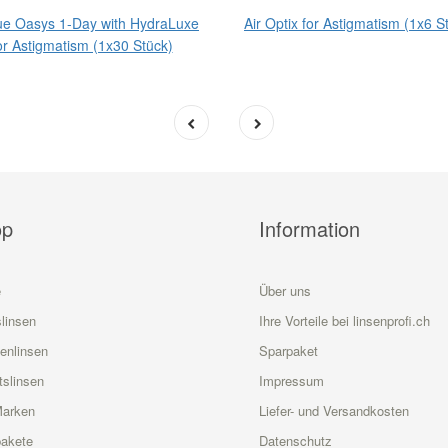
e Oasys 1-Day with HydraLuxe
Air Optix for Astigmatism (1x6 S
or Astigmatism (1x30 Stück)
op
Information
e
Über uns
linsen
Ihre Vorteile bei linsenprofi.ch
enlinsen
Sparpaket
slinsen
Impressum
Marken
Liefer- und Versandkosten
akete
Datenschutz