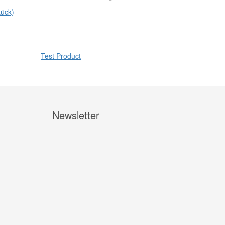
tück)
Dailies Total
Test Product
Newsletter