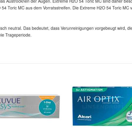
o das Austrocknen der Augen. Extreme H2O 54 Toric MC sind daher besch
54 Toric MC aus dem Vorratsstreifen. Die Extreme H2O 54 Toric MC ve
sch neutral. Das bedeutet, dass Verunreinigungen vorgebeugt wird, die
eie Trageperiode.