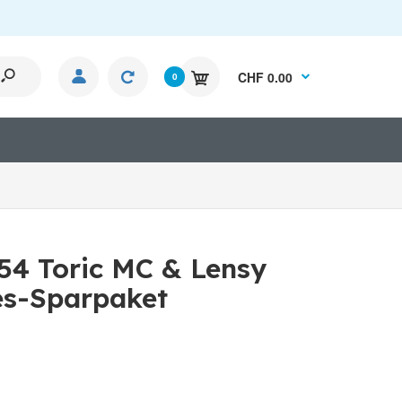
CHF 0.00
0
54 Toric MC & Lensy
es-Sparpaket