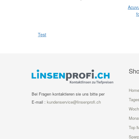
k)
Acuvu
f
Test
Sh
Hom
Bei Fragen kontaktieren sie uns bitte per
Tages
E-mail :
kundenservice@linsenprofi.ch
Woch
Monat
Top 
Sparp