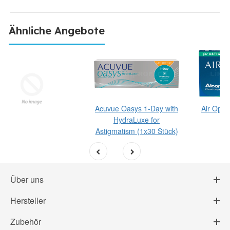
Ähnliche Angebote
Acuvue Oasys 1-Day with
Air Opti
HydraLuxe for
(1
Astigmatism (1x30 Stück)
st
Über uns
Hersteller
Zubehör